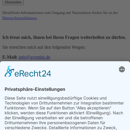
Detaillierte Informationen zum Umgang mit Nutzerdaten finden Sie in der
Datenschutzerklärung
.
Ich freue mich, Ihnen bei Ihren Fragen weiterhelfen zu dürfen.
Sie erreichen mich auf den folgenden Wegen:
E-Mail:
info@aventini.de
Telefon: +49 7161 97885-0
aventini GmbH
Manfred-Wörner-Straße 115
73037 Göppingen
+49 7161 97885-0
info@aventini.de
Quicklinks