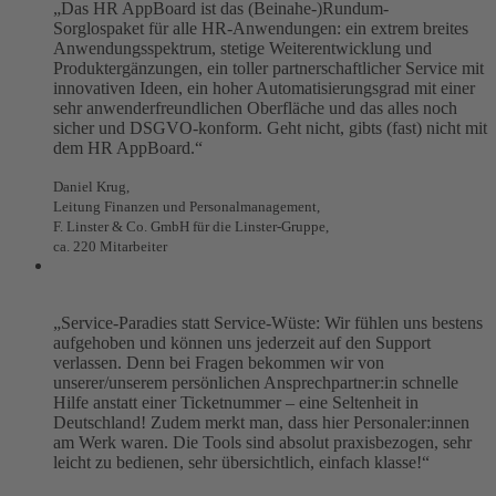
„Das HR AppBoard ist das (Beinahe-)Rundum-
Sorglospaket für alle HR-Anwendungen: ein extrem breites
Anwendungsspektrum, stetige Weiterentwicklung und
Produktergänzungen, ein toller partnerschaftlicher Service mit
innovativen Ideen, ein hoher Automatisierungsgrad mit einer
sehr anwenderfreundlichen Oberfläche und das alles noch
sicher und DSGVO-konform. Geht nicht, gibts (fast) nicht mit
dem HR AppBoard.“
Daniel Krug,
Leitung Finanzen und Personalmanagement,
F. Linster & Co. GmbH für die Linster-Gruppe,
ca. 220 Mitarbeiter
„Service-Paradies statt Service-Wüste: Wir fühlen uns bestens
aufgehoben und können uns jederzeit auf den Support
verlassen. Denn bei Fragen bekommen wir von
unserer/unserem persönlichen Ansprechpartner:in schnelle
Hilfe anstatt einer Ticketnummer – eine Seltenheit in
Deutschland! Zudem merkt man, dass hier Personaler:innen
am Werk waren. Die Tools sind absolut praxisbezogen, sehr
leicht zu bedienen, sehr übersichtlich, einfach klasse!“