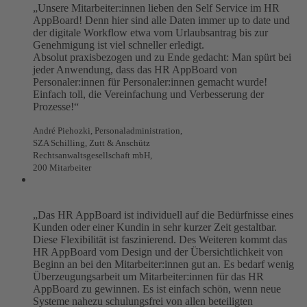
„Unsere Mitarbeiter:innen lieben den Self Service im HR
AppBoard! Denn hier sind alle Daten immer up to date und
der digitale Workflow etwa vom Urlaubsantrag bis zur
Genehmigung ist viel schneller erledigt.
Absolut praxisbezogen und zu Ende gedacht: Man spürt bei
jeder Anwendung, dass das HR AppBoard von
Personaler:innen für Personaler:innen gemacht wurde!
Einfach toll, die Vereinfachung und Verbesserung der
Prozesse!“
André Piehozki, Personaladministration,
SZA Schilling, Zutt & Anschütz
Rechtsanwaltsgesellschaft mbH,
200 Mitarbeiter
„Das HR AppBoard ist individuell auf die Bedürfnisse eines
Kunden oder einer Kundin in sehr kurzer Zeit gestaltbar.
Diese Flexibilität ist faszinierend. Des Weiteren kommt das
HR AppBoard vom Design und der Übersichtlichkeit von
Beginn an bei den Mitarbeiter:innen gut an. Es bedarf wenig
Überzeugungsarbeit um Mitarbeiter:innen für das HR
AppBoard zu gewinnen. Es ist einfach schön, wenn neue
Systeme nahezu schulungsfrei von allen beteiligten