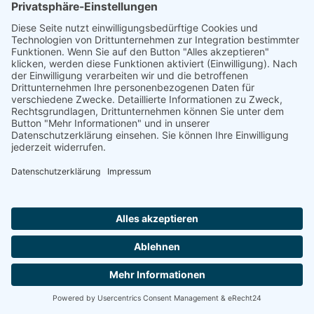
auf Knopfdruck an die Abrechnung. Die App übernimmt dabei auch
die Wiedervorlage für die stichtagsbezogene Bewegungsdaten.
App Highlights
Automatische Protokollierung: Entgeltrelevante Änderungen
erkennt das System automatisch und protokolliert diese in der
App Lohndatenexport
Integrierte Wiedervorlage: nur relevante Daten bis zu einem
ausgewählten Stichtag werden exportiert
Weniger Verwaltungsaufwand: Schnelle Datenübertragung an
das Entgelt-Team
MA-Beurteilung
Zu einer guten Führungskultur gehört regelmäßiges Feedback. Denn
ohne Rückmeldung zu ihrer Leistung können sich Mitarbeiter nicht
weiterentwickeln. Diese App macht es Ihnen bzw. Ihren
Führungskräften leicht, Feedback zu geben und Mitarbeiter fair zu
beurteilen. Finden Sie mit unseren bewährten Fragebögen heraus,
wie es dem Mitarbeiter geht und wie seine Führungskraft ihn
einschätzt. Wenn Sie weitere Meinungen einholen möchten, so
können Sie das individuell steuern.