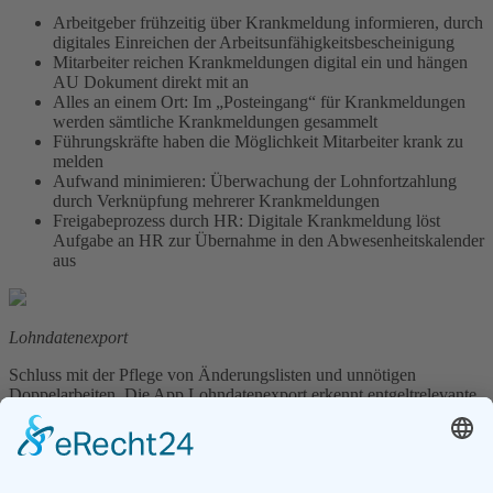
Arbeitgeber frühzeitig über Krankmeldung informieren, durch
digitales Einreichen der Arbeitsunfähigkeitsbescheinigung
Mitarbeiter reichen Krankmeldungen digital ein und hängen
AU Dokument direkt mit an
Alles an einem Ort: Im „Posteingang“ für Krankmeldungen
werden sämtliche Krankmeldungen gesammelt
Führungskräfte haben die Möglichkeit Mitarbeiter krank zu
melden
Aufwand minimieren: Überwachung der Lohnfortzahlung
durch Verknüpfung mehrerer Krankmeldungen
Freigabeprozess durch HR: Digitale Krankmeldung löst
Aufgabe an HR zur Übernahme in den Abwesenheitskalender
aus
Lohndatenexport
Schluss mit der Pflege von Änderungslisten und unnötigen
Doppelarbeiten. Die App Lohndatenexport erkennt entgeltrelevante
Informationen nicht nur automatisch, sondern zeigt Ihnen an,
welcher Anwender eine Änderung zu welchem Zeitpunkt
vorgenommen hat. Hierbei sehen Sie sowohl den alten als auch den
neuen Wert. Anschließend übergeben Sie alle wesentlichen Daten