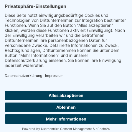
aventini GmbH
Manfred-Wörner-Straße 115
73037 Göppingen
+49 7161 97885-0
info@aventini.de
Quicklinks
Your HR AppBoard
Personalabrechnung
Zeitwirtschaft
Travel-Management
Über aventini
Personalmesse Hamburg
Personalmesse Stuttgart
Informationen
Datenschutz
Impressum
Team-Viewer
HinSchG-Meldung absetzen
Cookie-Einstellungen